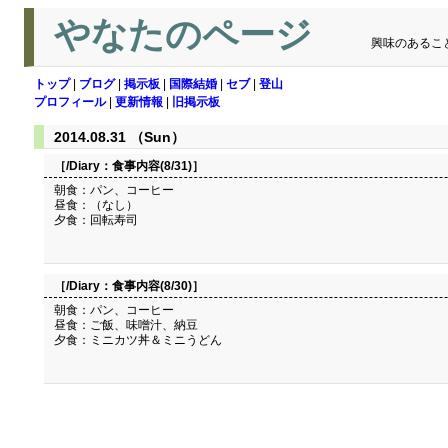
やなたのページ
興味のあるこ
トップ
|
ブログ
|
掲示板
|
国際結婚
|
セブ
|
登山
プロフィール
|
更新情報
|
旧掲示板
2014.08.31 （Sun）
［/Diary：
食事内容(8/31)
］
朝食：パン、コーヒー
昼食：（なし）
夕食：回転寿司
［/Diary：
食事内容(8/30)
］
朝食：パン、コーヒー
昼食：ご飯、味噌汁、納豆
夕食：ミニカツ丼＆ミニうどん