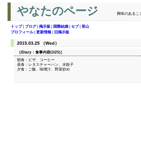
やなたのページ
興味のあるこ
トップ
|
ブログ
|
掲示板
|
国際結婚
|
セブ
|
登山
プロフィール
|
更新情報
|
旧掲示板
2015.03.25 （Wed）
［/Diary：
食事内容(3/25)
］
朝食：ピザ、コーヒー
昼食：レタスチャーハン、水餃子
夕食：ご飯、味噌汁、野菜炒め