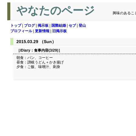
やなたのページ
興味のあるこ
トップ
|
ブログ
|
掲示板
|
国際結婚
|
セブ
|
登山
プロフィール
|
更新情報
|
旧掲示板
2015.03.29 （Sun）
［/Diary：
食事内容(3/29)
］
朝食：パン、コーヒー
昼食：讃岐うどん＋かき揚げ
夕食：ご飯、味噌汁、刺身