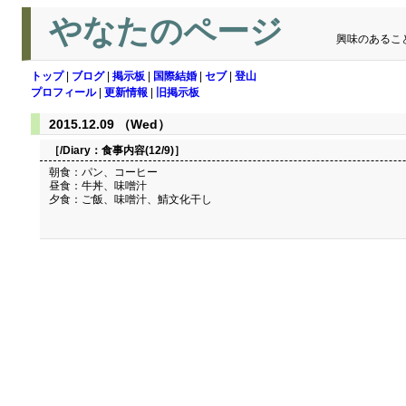
やなたのページ
興味のあるこ
トップ
|
ブログ
|
掲示板
|
国際結婚
|
セブ
|
登山
プロフィール
|
更新情報
|
旧掲示板
2015.12.09 （Wed）
［/Diary：
食事内容(12/9)
］
朝食：パン、コーヒー
昼食：牛丼、味噌汁
夕食：ご飯、味噌汁、鯖文化干し