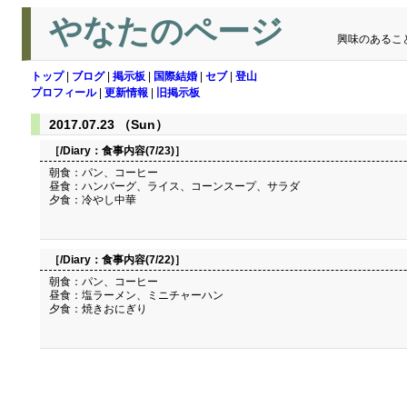
やなたのページ
興味のあるこ
トップ
|
ブログ
|
掲示板
|
国際結婚
|
セブ
|
登山
プロフィール
|
更新情報
|
旧掲示板
2017.07.23 （Sun）
［/Diary：
食事内容(7/23)
］
朝食：パン、コーヒー
昼食：ハンバーグ、ライス、コーンスープ、サラダ
夕食：冷やし中華
［/Diary：
食事内容(7/22)
］
朝食：パン、コーヒー
昼食：塩ラーメン、ミニチャーハン
夕食：焼きおにぎり