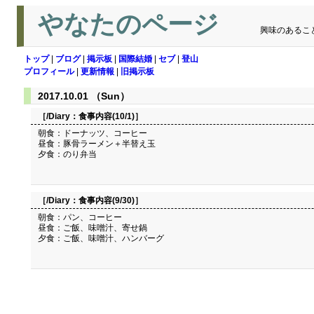
やなたのページ
興味のあるこ
トップ
|
ブログ
|
掲示板
|
国際結婚
|
セブ
|
登山
プロフィール
|
更新情報
|
旧掲示板
2017.10.01 （Sun）
［/Diary：
食事内容(10/1)
］
朝食：ドーナッツ、コーヒー
昼食：豚骨ラーメン＋半替え玉
夕食：のり弁当
［/Diary：
食事内容(9/30)
］
朝食：パン、コーヒー
昼食：ご飯、味噌汁、寄せ鍋
夕食：ご飯、味噌汁、ハンバーグ