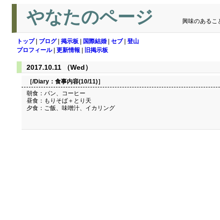
やなたのページ
興味のあるこ
トップ
|
ブログ
|
掲示板
|
国際結婚
|
セブ
|
登山
プロフィール
|
更新情報
|
旧掲示板
2017.10.11 （Wed）
［/Diary：
食事内容(10/11)
］
朝食：パン、コーヒー
昼食：もりそば＋とり天
夕食：ご飯、味噌汁、イカリング