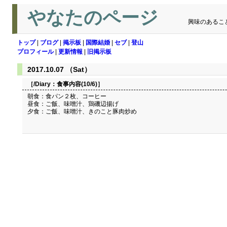
やなたのページ
興味のあるこ
トップ
|
ブログ
|
掲示板
|
国際結婚
|
セブ
|
登山
プロフィール
|
更新情報
|
旧掲示板
2017.10.07 （Sat）
［/Diary：
食事内容(10/6)
］
朝食：食パン２枚、コーヒー
昼食：ご飯、味噌汁、鶏磯辺揚げ
夕食：ご飯、味噌汁、きのこと豚肉炒め