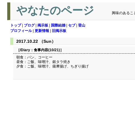
やなたのページ
興味のあるこ
トップ
|
ブログ
|
掲示板
|
国際結婚
|
セブ
|
登山
プロフィール
|
更新情報
|
旧掲示板
2017.10.22 （Sun）
［/Diary：
食事内容(10/21)
］
朝食：パン、コーヒー
昼食：ご飯、味噌汁、銀タラ焼き
夕食：ご飯、味噌汁、薩摩揚げ、ちぎり揚げ