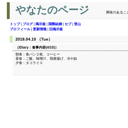
やなたのページ
興味のあるこ
トップ
|
ブログ
|
掲示板
|
国際結婚
|
セブ
|
登山
プロフィール
|
更新情報
|
旧掲示板
2018.04.10 （Tue）
［/Diary：
食事内容(4/10)
］
朝食：食パン２枚、コーヒー
昼食：ご飯、味噌汁、鶏唐揚げ、冷や奴
夕食：タコライス