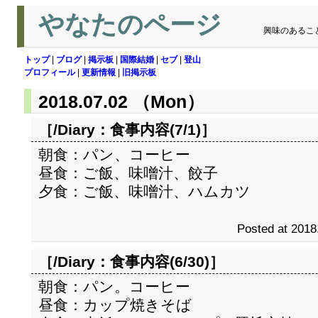
やなたのページ
興味のあるこ
トップ
|
ブログ
|
掲示板
|
国際結婚
|
セブ
|
登山
プロフィール
|
更新情報
|
旧掲示板
2018.07.02 （Mon）
［/Diary：
食事内容(7/1)
］
朝食：パン、コーヒー
昼食：ご飯、味噌汁、餃子
夕食：ご飯、味噌汁、ハムカツ
Posted at 2018
［/Diary：
食事内容(6/30)
］
朝食：パン。コーヒー
昼食：カップ焼きそば