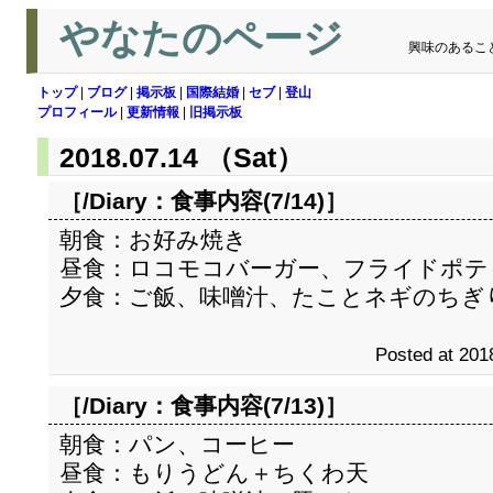
やなたのページ
興味のあるこ
トップ
|
ブログ
|
掲示板
|
国際結婚
|
セブ
|
登山
プロフィール
|
更新情報
|
旧掲示板
2018.07.14 （Sat）
［/Diary：
食事内容(7/14)
］
朝食：お好み焼き
昼食：ロコモコバーガー、フライドポテ
夕食：ご飯、味噌汁、たことネギのちぎ
Posted at 201
［/Diary：
食事内容(7/13)
］
朝食：パン、コーヒー
昼食：もりうどん＋ちくわ天