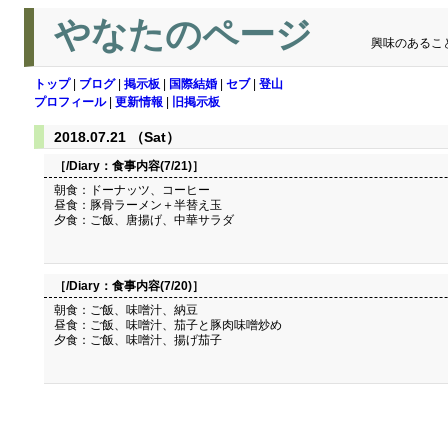
やなたのページ
興味のあるこ
トップ
|
ブログ
|
掲示板
|
国際結婚
|
セブ
|
登山
プロフィール
|
更新情報
|
旧掲示板
2018.07.21 （Sat）
［/Diary：
食事内容(7/21)
］
朝食：ドーナッツ、コーヒー
昼食：豚骨ラーメン＋半替え玉
夕食：ご飯、唐揚げ、中華サラダ
［/Diary：
食事内容(7/20)
］
朝食：ご飯、味噌汁、納豆
昼食：ご飯、味噌汁、茄子と豚肉味噌炒め
夕食：ご飯、味噌汁、揚げ茄子