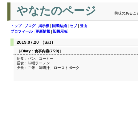
やなたのページ
興味のあるこ
トップ
|
ブログ
|
掲示板
|
国際結婚
|
セブ
|
登山
プロフィール
|
更新情報
|
旧掲示板
2019.07.20 （Sat）
［/Diary：
食事内容(7/20)
］
朝食：パン、コーヒー
昼食：味噌ラーメン
夕食：ご飯、味噌汁、ローストポーク