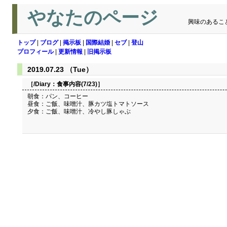
やなたのページ
興味のあるこ
トップ
|
ブログ
|
掲示板
|
国際結婚
|
セブ
|
登山
プロフィール
|
更新情報
|
旧掲示板
2019.07.23 （Tue）
［/Diary：
食事内容(7/23)
］
朝食：パン、コーヒー
昼食：ご飯、味噌汁、豚カツ塩トマトソース
夕食：ご飯、味噌汁、冷やし豚しゃぶ