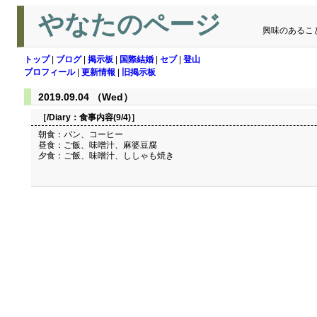
やなたのページ
興味のあるこ
トップ
|
ブログ
|
掲示板
|
国際結婚
|
セブ
|
登山
プロフィール
|
更新情報
|
旧掲示板
2019.09.04 （Wed）
［/Diary：
食事内容(9/4)
］
朝食：パン、コーヒー
昼食：ご飯、味噌汁、麻婆豆腐
夕食：ご飯、味噌汁、ししゃも焼き