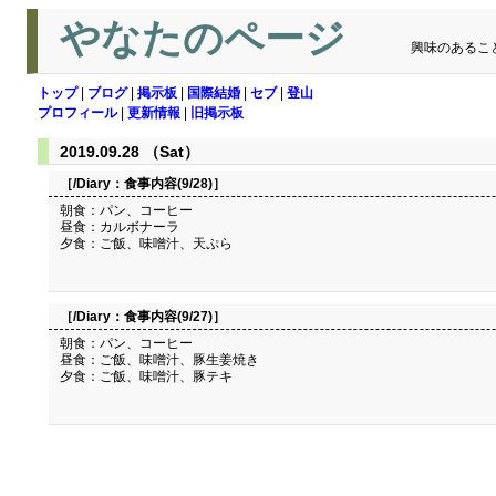
やなたのページ
興味のあるこ
トップ
|
ブログ
|
掲示板
|
国際結婚
|
セブ
|
登山
プロフィール
|
更新情報
|
旧掲示板
2019.09.28 （Sat）
［/Diary：
食事内容(9/28)
］
朝食：パン、コーヒー
昼食：カルボナーラ
夕食：ご飯、味噌汁、天ぷら
［/Diary：
食事内容(9/27)
］
朝食：パン、コーヒー
昼食：ご飯、味噌汁、豚生姜焼き
夕食：ご飯、味噌汁、豚テキ