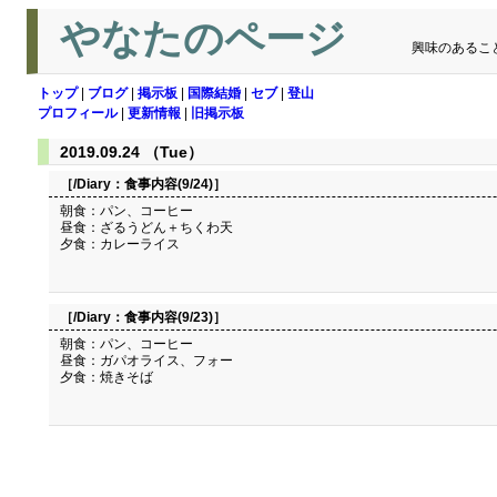
やなたのページ
興味のあるこ
トップ
|
ブログ
|
掲示板
|
国際結婚
|
セブ
|
登山
プロフィール
|
更新情報
|
旧掲示板
2019.09.24 （Tue）
［/Diary：
食事内容(9/24)
］
朝食：パン、コーヒー
昼食：ざるうどん＋ちくわ天
夕食：カレーライス
［/Diary：
食事内容(9/23)
］
朝食：パン、コーヒー
昼食：ガパオライス、フォー
夕食：焼きそば