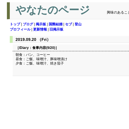
やなたのページ
興味のあるこ
トップ
|
ブログ
|
掲示板
|
国際結婚
|
セブ
|
登山
プロフィール
|
更新情報
|
旧掲示板
2019.09.20 （Fri）
［/Diary：
食事内容(9/20)
］
朝食：パン、コーヒー
昼食：ご飯、味噌汁、豚味噌漬け
夕食：ご飯、味噌汁、焼き茄子