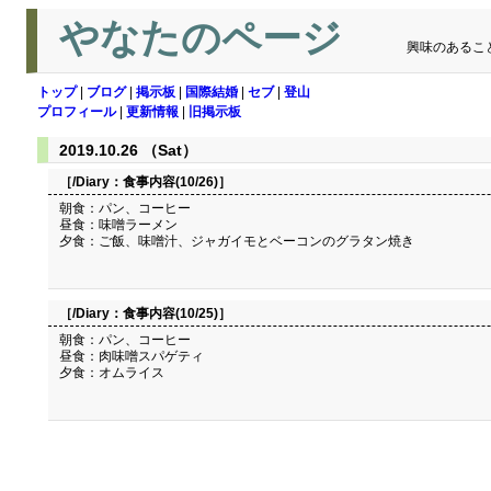
やなたのページ
興味のあるこ
トップ
|
ブログ
|
掲示板
|
国際結婚
|
セブ
|
登山
プロフィール
|
更新情報
|
旧掲示板
2019.10.26 （Sat）
［/Diary：
食事内容(10/26)
］
朝食：パン、コーヒー
昼食：味噌ラーメン
夕食：ご飯、味噌汁、ジャガイモとベーコンのグラタン焼き
［/Diary：
食事内容(10/25)
］
朝食：パン、コーヒー
昼食：肉味噌スパゲティ
夕食：オムライス