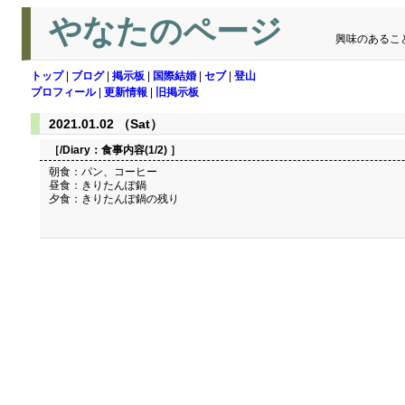
やなたのページ
興味のあるこ
トップ
|
ブログ
|
掲示板
|
国際結婚
|
セブ
|
登山
プロフィール
|
更新情報
|
旧掲示板
2021.01.02 （Sat）
［/Diary：
食事内容(1/2)
］
朝食：パン、コーヒー
昼食：きりたんぽ鍋
夕食：きりたんぽ鍋の残り