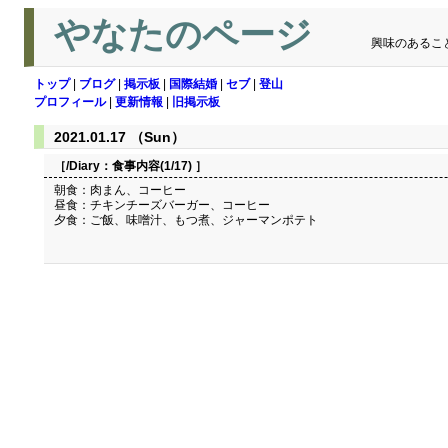
やなたのページ
興味のあるこ
トップ
|
ブログ
|
掲示板
|
国際結婚
|
セブ
|
登山
プロフィール
|
更新情報
|
旧掲示板
2021.01.17 （Sun）
［/Diary：
食事内容(1/17)
］
朝食：肉まん、コーヒー
昼食：チキンチーズバーガー、コーヒー
夕食：ご飯、味噌汁、もつ煮、ジャーマンポテト