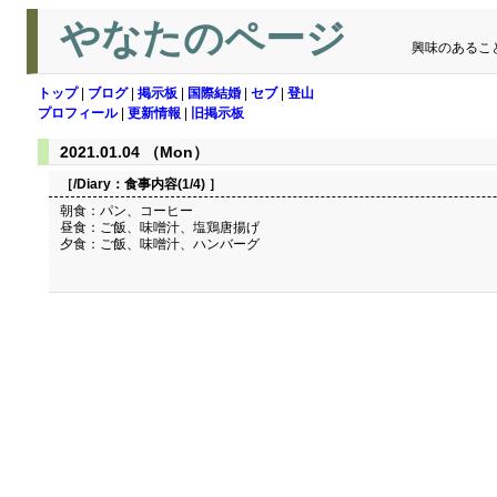
やなたのページ
興味のあるこ
トップ
|
ブログ
|
掲示板
|
国際結婚
|
セブ
|
登山
プロフィール
|
更新情報
|
旧掲示板
2021.01.04 （Mon）
［/Diary：
食事内容(1/4)
］
朝食：パン、コーヒー
昼食：ご飯、味噌汁、塩鶏唐揚げ
夕食：ご飯、味噌汁、ハンバーグ