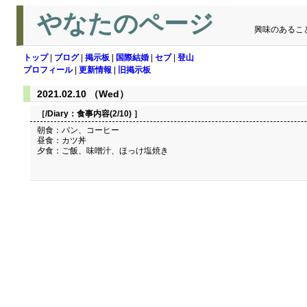
やなたのページ
興味のあるこ
トップ
|
ブログ
|
掲示板
|
国際結婚
|
セブ
|
登山
プロフィール
|
更新情報
|
旧掲示板
2021.02.10 （Wed）
［/Diary：
食事内容(2/10)
］
朝食：パン、コーヒー
昼食：カツ丼
夕食：ご飯、味噌汁、ほっけ塩焼き