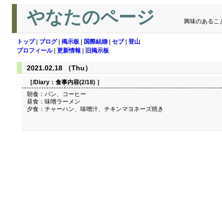
やなたのページ
興味のあるこ
トップ
|
ブログ
|
掲示板
|
国際結婚
|
セブ
|
登山
プロフィール
|
更新情報
|
旧掲示板
2021.02.18 （Thu）
［/Diary：
食事内容(2/18)
］
朝食：パン、コーヒー
昼食：味噌ラーメン
夕食：チャーハン、味噌汁、チキンマヨネーズ焼き