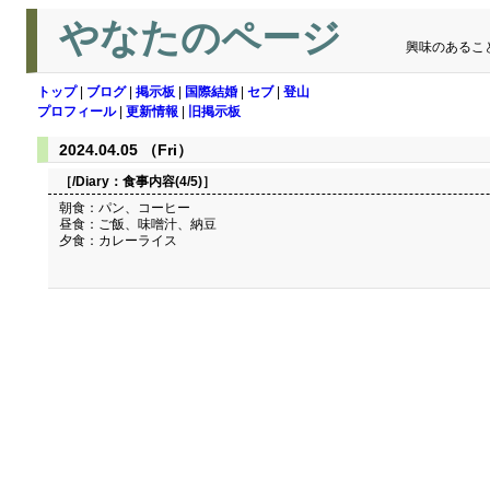
やなたのページ
興味のあるこ
トップ
|
ブログ
|
掲示板
|
国際結婚
|
セブ
|
登山
プロフィール
|
更新情報
|
旧掲示板
2024.04.05 （Fri）
［/Diary：
食事内容(4/5)
］
朝食：パン、コーヒー
昼食：ご飯、味噌汁、納豆
夕食：カレーライス