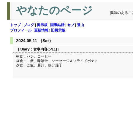
やなたのページ
興味のあるこ
トップ
|
ブログ
|
掲示板
|
国際結婚
|
セブ
|
登山
プロフィール
|
更新情報
|
旧掲示板
2024.05.11 （Sat）
［/Diary：
食事内容(5/11)
］
朝食：パン、コーヒー
昼食：ご飯、味噌汁、ソーセージ＆フライドポテト
夕食：ご飯、豚汁、揚げ茄子