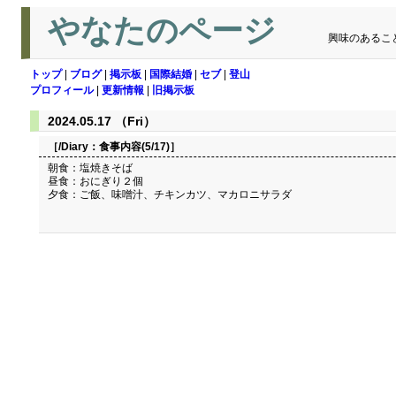
やなたのページ
興味のあるこ
トップ
|
ブログ
|
掲示板
|
国際結婚
|
セブ
|
登山
プロフィール
|
更新情報
|
旧掲示板
2024.05.17 （Fri）
［/Diary：
食事内容(5/17)
］
朝食：塩焼きそば
昼食：おにぎり２個
夕食：ご飯、味噌汁、チキンカツ、マカロニサラダ