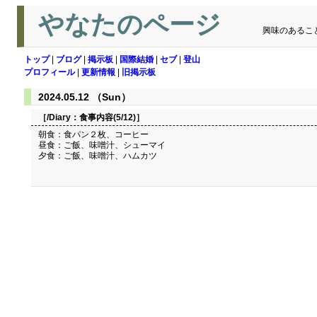
やなたのページ
興味のあるこ
トップ
|
ブログ
|
掲示板
|
国際結婚
|
セブ
|
登山
プロフィール
|
更新情報
|
旧掲示板
2024.05.12 （Sun）
［/Diary：
食事内容(5/12)
］
朝食：食パン２枚、コーヒー
昼食：ご飯、味噌汁、シューマイ
夕食：ご飯、味噌汁、ハムカツ