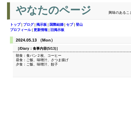
やなたのページ
興味のあるこ
トップ
|
ブログ
|
掲示板
|
国際結婚
|
セブ
|
登山
プロフィール
|
更新情報
|
旧掲示板
2024.05.13 （Mon）
［/Diary：
食事内容(5/13)
］
朝食：食パン２枚、コーヒー
昼食：ご飯、味噌汁、さつま揚げ
夕食：ご飯、味噌汁、餃子