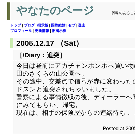
やなたのページ
興味のあるこ
トップ
|
ブログ
|
掲示板
|
国際結婚
|
セブ
|
登山
プロフィール
|
更新情報
|
旧掲示板
2005.12.17 （Sat）
［/Diary：
追突
］
今日は昼前にアカチャンホンポへ買い物
田のさくらの山公園へ。
その途中、交差点で信号が赤に変わった
ドスンと追突されちゃいました。
警察による事情徴収の後、ディーラーへ
にみてもらい、帰宅。
現在は、相手の保険屋からの連絡待ち．
Posted at 200