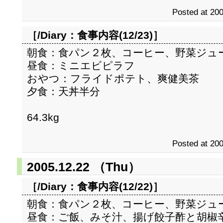
Posted at 200
［/Diary：
食事内容(12/23)
］
朝食：食パン２枚、コーヒー、野菜ジュ
昼食：ミニエビピラフ
おやつ：フライドポテト、爽健美茶
夕食：天丼半分
64.3kg
Posted at 200
2005.12.22 （Thu）
［/Diary：
食事内容(12/22)
］
朝食：食パン２枚、コーヒー、野菜ジュ
昼食：ご飯、みそ汁、揚げ餃子酢と胡椒