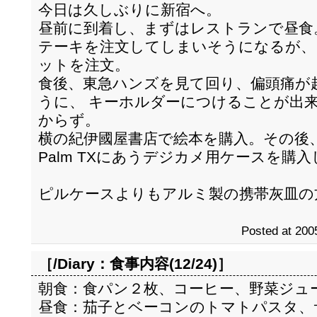
今日は久しぶりに新宿へ。
昼前に到着し、まずはレストランで昼食
テーキを注文してしまいそうになるが、
ットを注文。
食後、東急ハンズを見て回り、偏頭痛が
うに、 キーホルダーにつけることが出
からず。
横の紀伊國屋書店で絵本を購入。その後
Palm TXにあうデジカメ用ケースを購
ピルケースよりもアルミ製の携帯灰皿の
Posted at 200
［/Diary：
食事内容(12/24)
］
朝食：食パン２枚、コーヒー、野菜ジュ
昼食：茄子とベーコンのトマトパスタ、