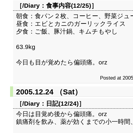
［/Diary：
食事内容(12/25)
］
朝食：食パン２枚、コーヒー、野菜ジュ
昼食：エビとカニのガーリックライス
夕食：ご飯、豚汁鍋、キムチもやし
63.9kg
今日も目が覚めたら偏頭痛。orz
Posted at 2005
2005.12.24 （Sat）
［/Diary：
日記(12/24)
］
今日は目覚め後から偏頭痛。orz
鎮痛剤を飲み、薬が効くまでの小一時間