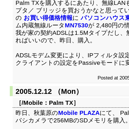
Palm TXを購入するにあたり、無線LA
プタ／ ブリッジを買おうかなと思って
の
お買い得価格情報
に
パソコンハウス
ム内蔵無線ルータ
MN7530
が 2,480円
我が家の契約ADSLは1.5Mタイプだし、無線
ればいいので、昨日、購入。
ADSLモデム変更により、IPフィルタ設
クライアントの設定をPassiveモードに
Posted at 2005
2005.12.12 （Mon）
［/Mobile：
Palm TX
］
昨日、秋葉原の
Mobile PLAZA
にて、 P
バシカメラで256MBのSDメモリを購入