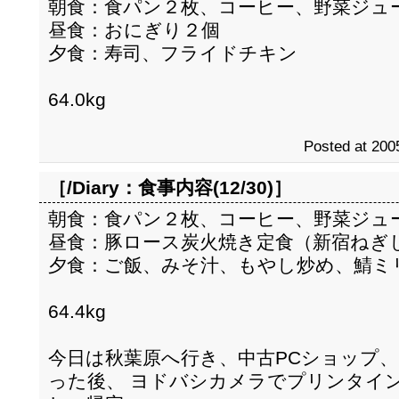
朝食：食パン２枚、コーヒー、野菜ジュ
昼食：おにぎり２個
夕食：寿司、フライドチキン
64.0kg
Posted at 200
［/Diary：
食事内容(12/30)
］
朝食：食パン２枚、コーヒー、野菜ジュ
昼食：豚ロース炭火焼き定食（新宿ねぎ
夕食：ご飯、みそ汁、もやし炒め、鯖ミ
64.4kg
今日は秋葉原へ行き、中古PCショップ
った後、 ヨドバシカメラでプリンタイ