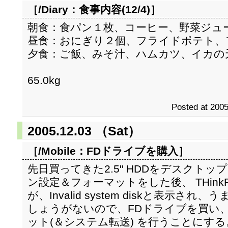
［/Diary：
食事内容(12/4)
］
朝食：食パン１枚、コーヒー、野菜ジュ
昼食：おにぎり２個、フライドポテト、
夕食：ご飯、みそ汁、ハムカツ、イカの
65.0kg
Posted at 2005
2005.12.03 （Sat）
［/Mobile：
FDドライブを購入
］
先日買ってきた2.5" HDDをデスクト
ン設定＆フォーマットをした後、 THinkP
が、Invalid system diskと表示され
しょうがないので、FDドライブを買い、Thi
ット(＆システム転送) を行うことにする