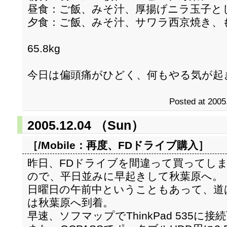
昼食：ご飯、みそ汁、厚揚げニラ玉子と
夕食：ご飯、みそ汁、サワラ西京焼き、
65.8kg
今日は偏頭痛がひどく、何もやる気が起
Posted at 2005
2005.12.04 （Sun）
［/Mobile：
再度、FDドライブ購入
］
昨日、FDドライブを間違って買ってしま
ので、平日並みに早起きして秋葉原へ。
日曜日の午前中ということもあって、道
は秋葉原へ到着。
早速、ソフマップでThinkPad 535に