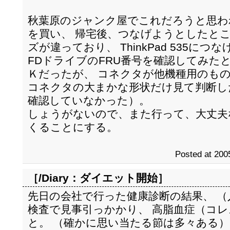
秋葉原のジャンク屋でこれだろうと思われる
を買い、 帰宅後、つなげようとしたと
ズが違っており、 ThinkPad 535に
FDドライブのFRU番号を確認してみた
Ｋだったが、 コネクタが他機種用のもの
コネクタの大まかな形状だけ見て判断し
確認していなかった）。
しょうがないので、また行って、大丈夫
くることにする。
Posted at 200
［/Diary：
ダイエット開始
］
先日の会社で行った健康診断の結果、 
検査で見事引っかかり、 高脂血症（コ
と。 （確かに思い当たる節は多々ある）