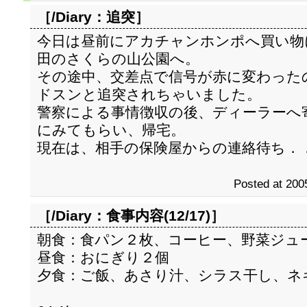
［/Diary：
追突
］
今日は昼前にアカチャンホンポへ買い物
田のさくらの山公園へ。
その途中、交差点で信号が赤に変わった
ドスンと追突されちゃいました。
警察による事情徴収の後、ディーラーへ
にみてもらい、帰宅。
現在は、相手の保険屋からの連絡待ち．
Posted at 200
［/Diary：
食事内容(12/17)
］
朝食：食パン２枚、コーヒー、野菜ジュ
昼食：おにぎり２個
夕食：ご飯、あさり汁、シラス干し、ネ