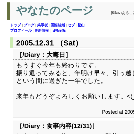
やなたのページ
興味のあるこ
トップ
|
ブログ
|
掲示板
|
国際結婚
|
セブ
|
登山
プロフィール
|
更新情報
|
旧掲示板
2005.12.31 （Sat）
［/Diary：
大晦日
］
もうすぐ今年も終わりです。
振り返ってみると、年明け早々、引っ越
という間に過ぎた一年でした。
来年もどうぞよろしくお願いします。<(_ 
Posted at 200
［/Diary：
食事内容(12/31)
］