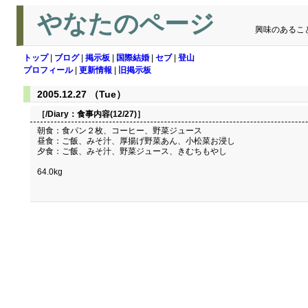
やなたのページ
興味のあるこ
トップ
|
ブログ
|
掲示板
|
国際結婚
|
セブ
|
登山
プロフィール
|
更新情報
|
旧掲示板
2005.12.27 （Tue）
［/Diary：
食事内容(12/27)
］
朝食：食パン２枚、コーヒー、野菜ジュース
昼食：ご飯、みそ汁、厚揚げ野菜あん、小松菜お浸し
夕食：ご飯、みそ汁、野菜ジュース、きむちもやし
64.0kg