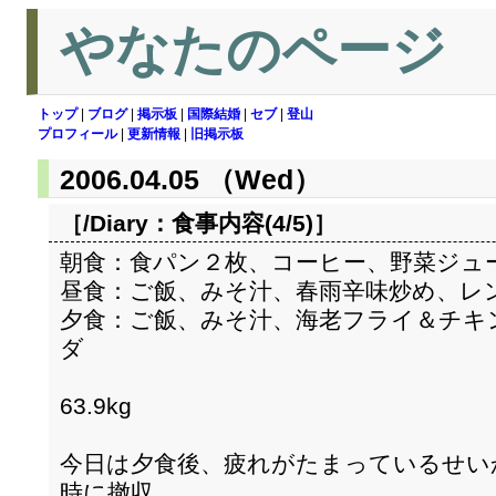
やなたのページ
トップ
|
ブログ
|
掲示板
|
国際結婚
|
セブ
|
登山
プロフィール
|
更新情報
|
旧掲示板
2006.04.05 （Wed）
［/Diary：
食事内容(4/5)
］
朝食：食パン２枚、コーヒー、野菜ジュ
昼食：ご飯、みそ汁、春雨辛味炒め、レ
夕食：ご飯、みそ汁、海老フライ＆チキ
ダ
63.9kg
今日は夕食後、疲れがたまっているせい
時に撤収。