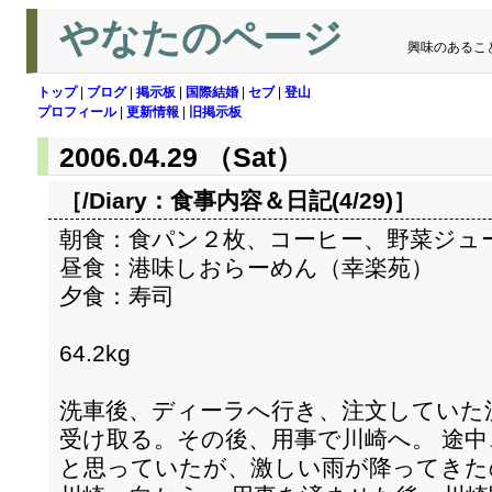
やなたのページ
興味のあるこ
トップ
|
ブログ
|
掲示板
|
国際結婚
|
セブ
|
登山
プロフィール
|
更新情報
|
旧掲示板
2006.04.29 （Sat）
［/Diary：
食事内容＆日記(4/29)
］
朝食：食パン２枚、コーヒー、野菜ジュ
昼食：港味しおらーめん（幸楽苑）
夕食：寿司
64.2kg
洗車後、ディーラへ行き、注文していた
受け取る。その後、用事で川崎へ。 途
と思っていたが、激しい雨が降ってきた