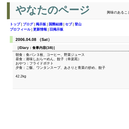
やなたのページ
興味のあるこ
トップ
|
ブログ
|
掲示板
|
国際結婚
|
セブ
|
登山
プロフィール
|
更新情報
|
旧掲示板
2006.04.08 （Sat）
［/Diary：
食事内容(3/8)
］
朝食：食パン３枚、コーヒー、野菜ジュース
昼食：港味しおらーめん、餃子（幸楽苑）
おやつ：フライドポテト
夕食：ご飯、ワンタンスープ、あさりと青菜の炒め、餃子
42.2kg