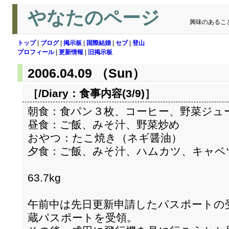
やなたのページ
興味のあるこ
トップ
|
ブログ
|
掲示板
|
国際結婚
|
セブ
|
登山
プロフィール
|
更新情報
|
旧掲示板
2006.04.09 （Sun）
［/Diary：
食事内容(3/9)
］
朝食：食パン３枚、コーヒー、野菜ジュ
昼食：ご飯、みそ汁、野菜炒め
おやつ：たこ焼き（ネギ醤油）
夕食：ご飯、みそ汁、ハムカツ、キャベ
63.7kg
午前中は先日更新申請したパスポートの
蔵パスポートを受領。