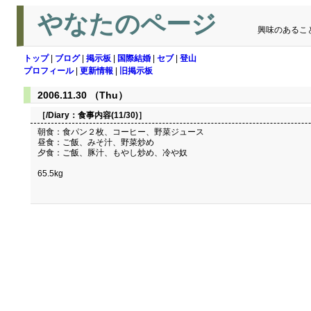
やなたのページ
興味のあるこ
トップ
|
ブログ
|
掲示板
|
国際結婚
|
セブ
|
登山
プロフィール
|
更新情報
|
旧掲示板
2006.11.30 （Thu）
［/Diary：
食事内容(11/30)
］
朝食：食パン２枚、コーヒー、野菜ジュース
昼食：ご飯、みそ汁、野菜炒め
夕食：ご飯、豚汁、もやし炒め、冷や奴
65.5kg