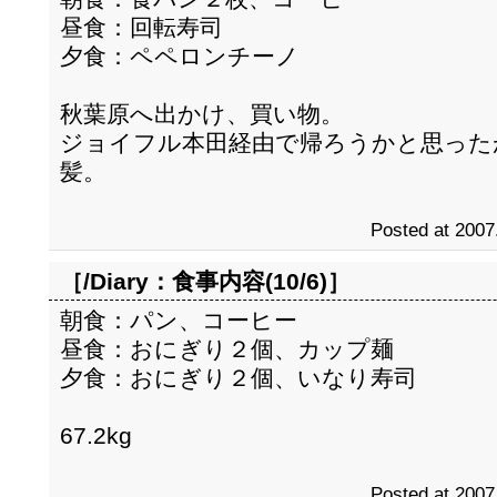
昼食：回転寿司
夕食：ペペロンチーノ
秋葉原へ出かけ、買い物。
ジョイフル本田経由で帰ろうかと思った
髪。
Posted at 2007
［/Diary：
食事内容(10/6)
］
朝食：パン、コーヒー
昼食：おにぎり２個、カップ麺
夕食：おにぎり２個、いなり寿司
67.2kg
Posted at 2007