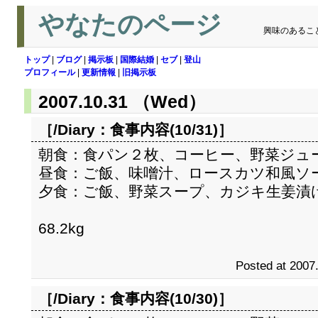
やなたのページ
興味のあるこ
トップ
|
ブログ
|
掲示板
|
国際結婚
|
セブ
|
登山
プロフィール
|
更新情報
|
旧掲示板
2007.10.31 （Wed）
［/Diary：
食事内容(10/31)
］
朝食：食パン２枚、コーヒー、野菜ジュ
昼食：ご飯、味噌汁、ロースカツ和風ソ
夕食：ご飯、野菜スープ、カジキ生姜漬
68.2kg
Posted at 2007
［/Diary：
食事内容(10/30)
］