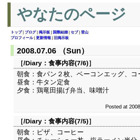
やなたのページ
トップ
|
ブログ
|
掲示板
|
国際結婚
|
セブ
|
登山
プロフィール
|
更新情報
|
旧掲示板
2008.07.06 （Sun）
［/Diary：
食事内容(7/6)
］
朝食：食パン２枚、ベーコンエッグ、コ
昼食：牛タン定食
夕食：鶏竜田揚げ弁当、味噌汁
Posted at 2008
［/Diary：
食事内容(7/5)
］
朝食：ピザ、コーヒー