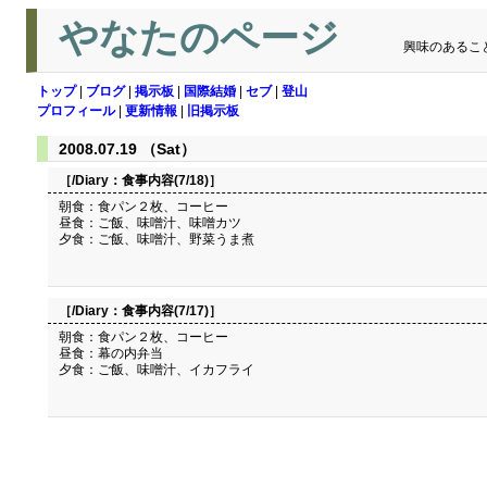
やなたのページ
興味のあるこ
トップ
|
ブログ
|
掲示板
|
国際結婚
|
セブ
|
登山
プロフィール
|
更新情報
|
旧掲示板
2008.07.19 （Sat）
［/Diary：
食事内容(7/18)
］
朝食：食パン２枚、コーヒー
昼食：ご飯、味噌汁、味噌カツ
夕食：ご飯、味噌汁、野菜うま煮
［/Diary：
食事内容(7/17)
］
朝食：食パン２枚、コーヒー
昼食：幕の内弁当
夕食：ご飯、味噌汁、イカフライ