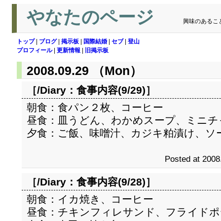
やなたのページ
興味のあるこ
トップ
|
ブログ
|
掲示板
|
国際結婚
|
セブ
|
登山
プロフィール
|
更新情報
|
旧掲示板
2008.09.29 （Mon）
［/Diary：
食事内容(9/29)
］
朝食：食パン２枚、コーヒー
昼食：皿うどん、わかめスープ、ミニチ
夕食：ご飯、味噌汁、カジキ粕漬け、ソ
Posted at 2008
［/Diary：
食事内容(9/28)
］
朝食：イカ焼き、コーヒー
昼食：チキンフィレサンド、フライドポ