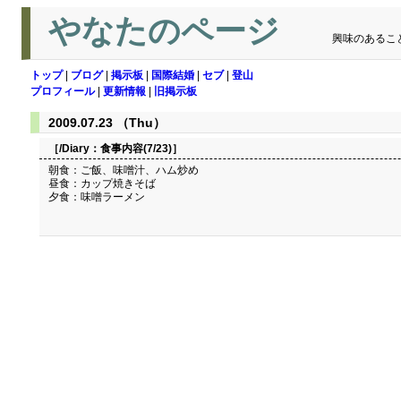
やなたのページ
興味のあるこ
トップ
|
ブログ
|
掲示板
|
国際結婚
|
セブ
|
登山
プロフィール
|
更新情報
|
旧掲示板
2009.07.23 （Thu）
［/Diary：
食事内容(7/23)
］
朝食：ご飯、味噌汁、ハム炒め
昼食：カップ焼きそば
夕食：味噌ラーメン