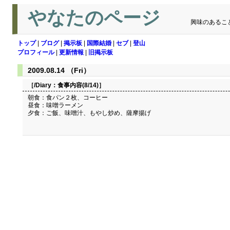
やなたのページ
興味のあるこ
トップ
|
ブログ
|
掲示板
|
国際結婚
|
セブ
|
登山
プロフィール
|
更新情報
|
旧掲示板
2009.08.14 （Fri）
［/Diary：
食事内容(8/14)
］
朝食：食パン２枚、コーヒー
昼食：味噌ラーメン
夕食：ご飯、味噌汁、もやし炒め、薩摩揚げ