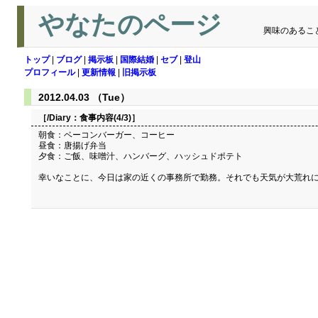
やなたのページ
興味のあるこ
トップ
|
ブログ
|
掲示板
|
国際結婚
|
セブ
|
登山
プロフィール
|
更新情報
|
旧掲示板
2012.04.03 （Tue）
［/Diary：
食事内容(4/3)
］
朝食：ベーコンバーガー、コーヒー
昼食：唐揚げ弁当
夕食：ご飯、味噌汁、ハンバーグ、ハッシュドポテト
幸いなことに、今日は家の近くの事務所で勤務。それでも天気が大荒れ