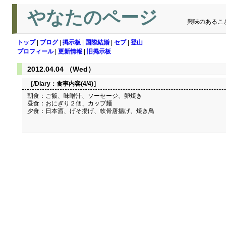
やなたのページ
興味のあるこ
トップ
|
ブログ
|
掲示板
|
国際結婚
|
セブ
|
登山
プロフィール
|
更新情報
|
旧掲示板
2012.04.04 （Wed）
［/Diary：
食事内容(4/4)
］
朝食：ご飯、味噌汁、ソーセージ、卵焼き
昼食：おにぎり２個、カップ麺
夕食：日本酒、げそ揚げ、軟骨唐揚げ、焼き鳥