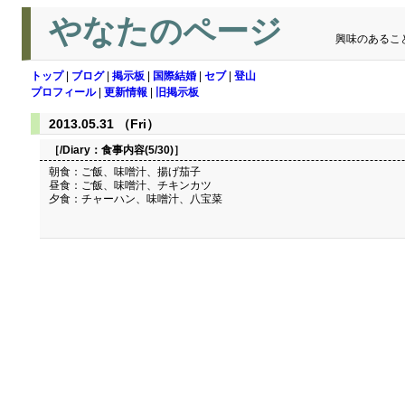
やなたのページ
興味のあるこ
トップ
|
ブログ
|
掲示板
|
国際結婚
|
セブ
|
登山
プロフィール
|
更新情報
|
旧掲示板
2013.05.31 （Fri）
［/Diary：
食事内容(5/30)
］
朝食：ご飯、味噌汁、揚げ茄子
昼食：ご飯、味噌汁、チキンカツ
夕食：チャーハン、味噌汁、八宝菜