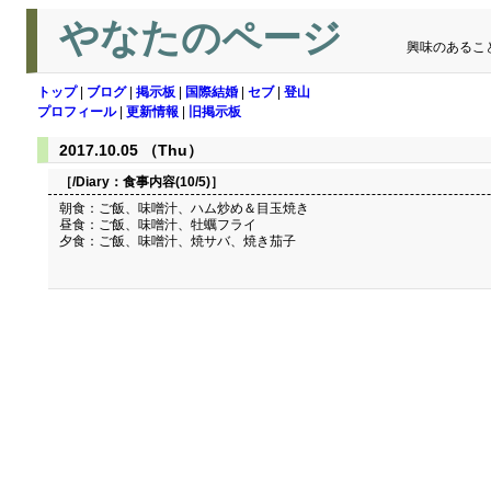
やなたのページ
興味のあるこ
トップ
|
ブログ
|
掲示板
|
国際結婚
|
セブ
|
登山
プロフィール
|
更新情報
|
旧掲示板
2017.10.05 （Thu）
［/Diary：
食事内容(10/5)
］
朝食：ご飯、味噌汁、ハム炒め＆目玉焼き
昼食：ご飯、味噌汁、牡蠣フライ
夕食：ご飯、味噌汁、焼サバ、焼き茄子