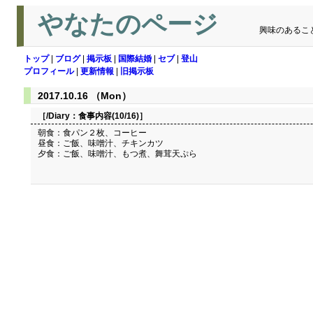
やなたのページ
興味のあるこ
トップ
|
ブログ
|
掲示板
|
国際結婚
|
セブ
|
登山
プロフィール
|
更新情報
|
旧掲示板
2017.10.16 （Mon）
［/Diary：
食事内容(10/16)
］
朝食：食パン２枚、コーヒー
昼食：ご飯、味噌汁、チキンカツ
夕食：ご飯、味噌汁、もつ煮、舞茸天ぷら